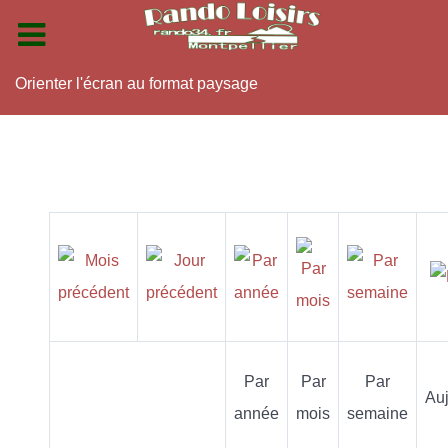
Orienter l'écran au format paysage
Par
Par
Par
Auj
année
mois
semaine