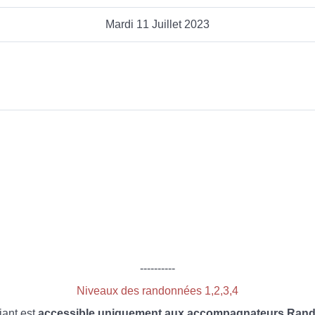
Mardi 11 Juillet 2023
----------
Niveaux des randonnées 1,2,3,4
iant est
accessible uniquement aux accompagnateurs Rando