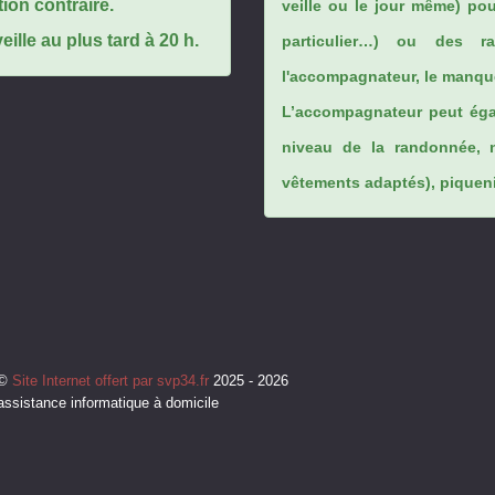
tion contraire.
veille ou le jour même) po
ille au plus tard à 20 h.
particulier…) ou des rai
l'accompagnateur, le manque
L’accompagnateur peut éga
niveau de la randonnée, 
vêtements adaptés), piqueniq
©
Site Internet offert par svp34.fr
2025 - 2026
assistance informatique à domicile