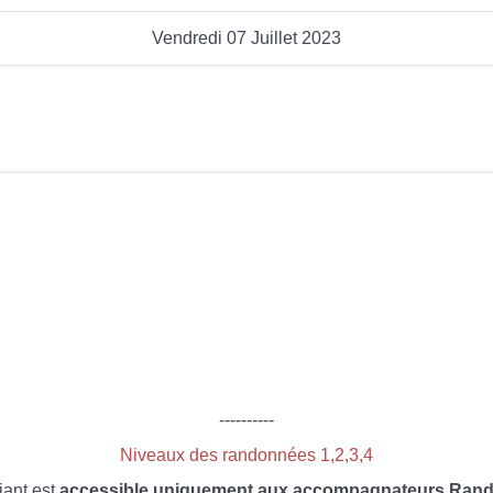
Vendredi 07 Juillet 2023
----------
Niveaux des randonnées 1,2,3,4
iant est
accessible uniquement aux accompagnateurs Rando