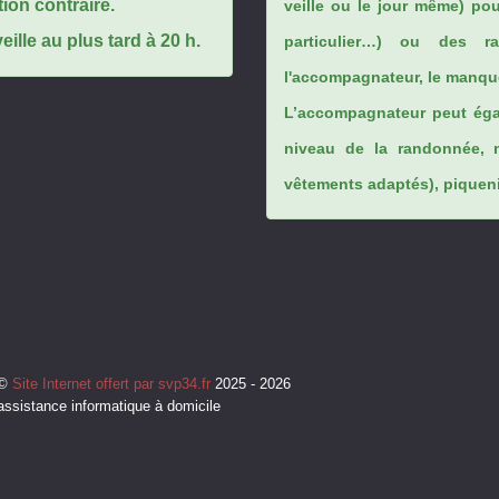
tion contraire.
veille ou le jour même) po
ille au plus tard à 20 h.
particulier…) ou des rai
l'accompagnateur, le manque
L’accompagnateur peut éga
niveau de la randonnée, 
vêtements adaptés), piqueniq
©
Site Internet offert par svp34.fr
2025 - 2026
assistance informatique à domicile