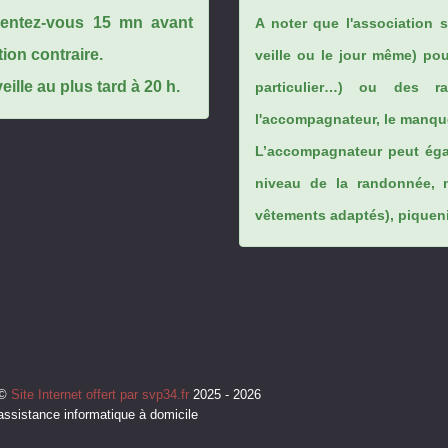
ésentez-vous 15 mn avant
A noter que l'association 
tion contraire.
veille ou le jour même) po
ille au plus tard à 20 h.
particulier…) ou des rai
l'accompagnateur, le manque
L’accompagnateur peut éga
niveau de la randonnée, 
vêtements adaptés), piqueniq
©
Site Internet offert par svp34.fr
2025 - 2026
assistance informatique à domicile