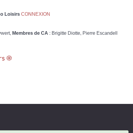
 Loisirs
CONNEXION
ywert,
Membres de CA
: Brigitte Diotte, Pierre Escandell
rs ֎