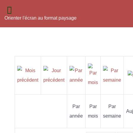
Orienter l'écran au format paysage
Par
Par
Par
Auj
année
mois
semaine