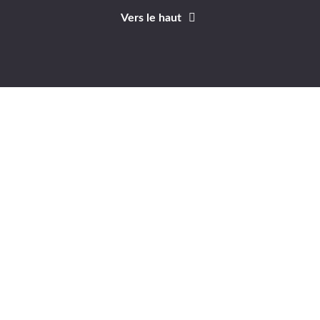
Vers le haut
Identifiant
Mot de passe
A