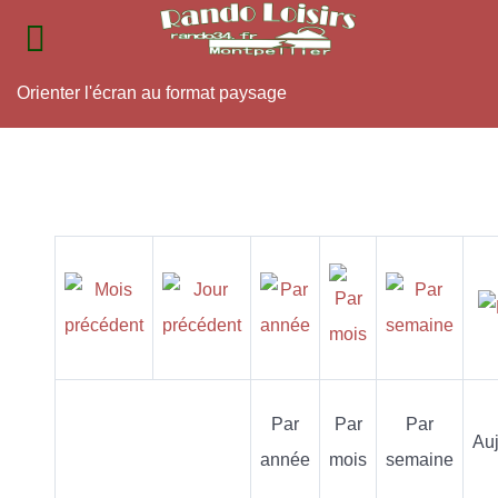
Orienter l'écran au format paysage
Par
Par
Par
Auj
année
mois
semaine