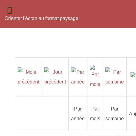
Orienter l'écran au format paysage
Par
Par
Par
Auj
année
mois
semaine