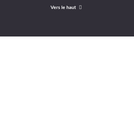
Vers le haut
Identifiant
Mot de passe
A