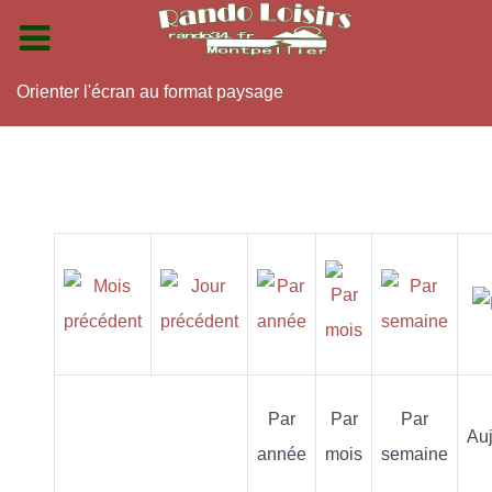
Orienter l'écran au format paysage
Par
Par
Par
Auj
année
mois
semaine