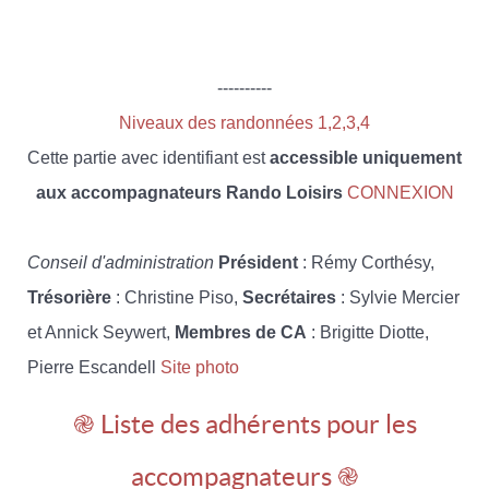
----------
Niveaux des randonnées 1,2,3,4
Cette partie avec identifiant est
accessible uniquement
aux accompagnateurs Rando Loisirs
CONNEXION
Conseil d'administration
Président
: Rémy Corthésy,
Trésorière
: Christine Piso,
Secrétaires
: Sylvie Mercier
et Annick Seywert,
Membres de CA
: Brigitte Diotte,
Pierre Escandell
Site photo
֎ Liste des adhérents pour les
accompagnateurs ֎