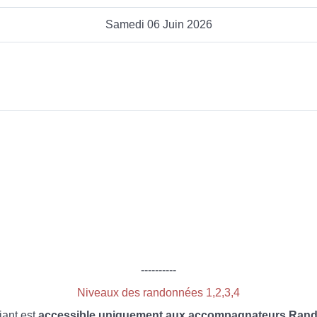
Samedi 06 Juin 2026
----------
Niveaux des randonnées 1,2,3,4
iant est
accessible uniquement aux accompagnateurs Rando