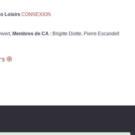
 Loisirs
CONNEXION
ywert,
Membres de CA
: Brigitte Diotte, Pierre Escandell
rs ֎