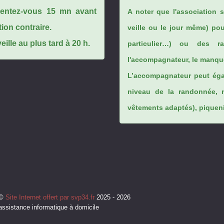
ésentez-vous 15 mn avant
A noter que l'association 
tion contraire.
veille ou le jour même) po
ille au plus tard à 20 h.
particulier…) ou des rai
l'accompagnateur, le manque
L’accompagnateur peut éga
niveau de la randonnée, 
vêtements adaptés), piqueniq
©
Site Internet offert par svp34.fr
2025 - 2026
assistance informatique à domicile