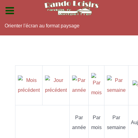
Orienter l'écran au format paysage
Par
Par
Par
Auj
année
mois
semaine