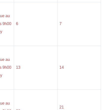
que au
s 9h00
6
7
my
que au
s 9h00
13
14
my
que au
21