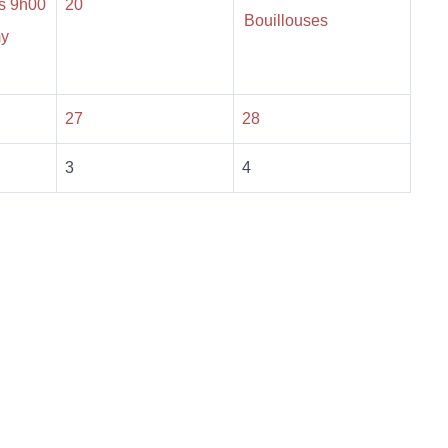
s 9h00
20
Bouillouses
my
27
28
3
4