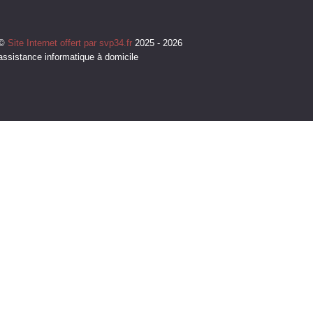
©
Site Internet offert par svp34.fr
2025 - 2026
assistance informatique à domicile