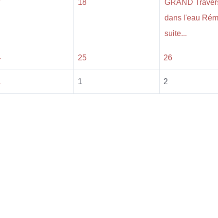
7
18
GRAND Traver
dans l'eau Ré
suite...
4
25
26
1
1
2