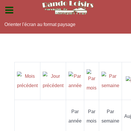
Orienter l'écran au format paysage
Par
Par
Par
Auj
année
mois
semaine