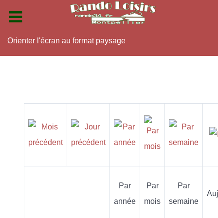
Orienter l'écran au format paysage
Par
Par
Par
Auj
année
mois
semaine