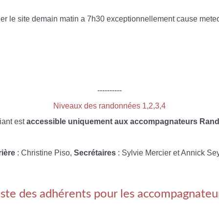
r le site demain matin a 7h30 exceptionnellement cause met
----------
Niveaux des randonnées 1,2,3,4
iant est
accessible uniquement aux accompagnateurs Rando
rière
: Christine Piso,
Secrétaires
: Sylvie Mercier et Annick Se
iste des adhérents pour les accompagnateu