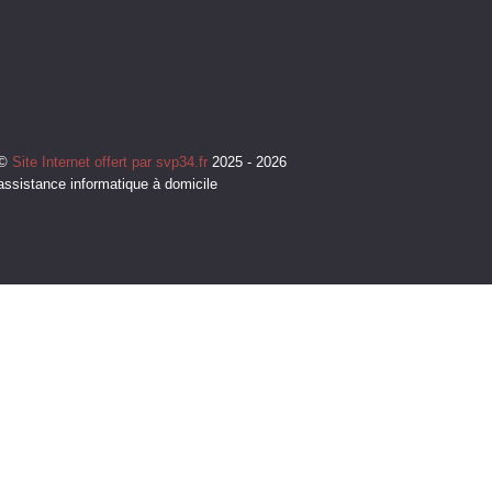
©
Site Internet offert par svp34.fr
2025 - 2026
assistance informatique à domicile