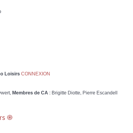
eo
 Loisirs
CONNEXION
ywert,
Membres de CA
: Brigitte Diotte, Pierre Escandell
rs ֎