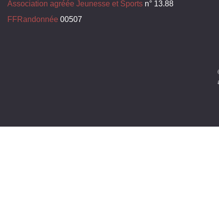
Association agréée Jeunesse et Sports
n° 13.88
FFRandonnée
00507