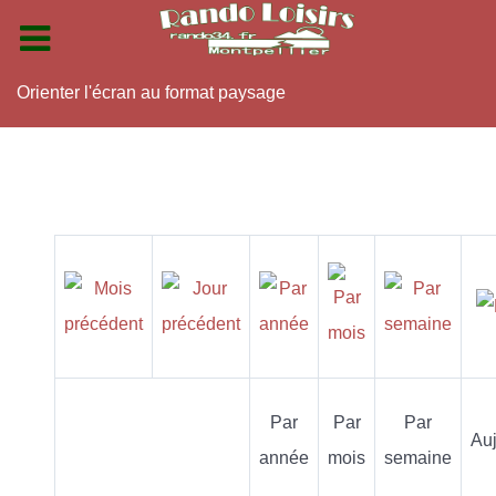
Orienter l'écran au format paysage
Par
Par
Par
Auj
année
mois
semaine