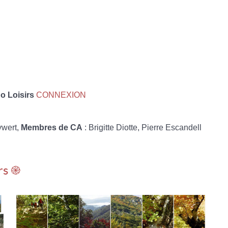
 Loisirs
CONNEXION
ywert,
Membres de CA
: Brigitte Diotte, Pierre Escandell
rs ֎