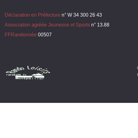
Déclaration en Préfecture
n° W 34 300 26 43
Association agréée Jeunesse et Sports
n° 13.88
FFRandonnée
00507