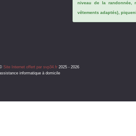
niveau de la randonnée, 
vêtements adaptés), piqueniq
©
Site Internet offert par svp34.fr
2025 - 2026
assistance informatique à domicile