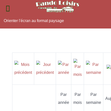
Orienter l'écran au format paysage
Par
Par
Par
Auj
année
mois
semaine