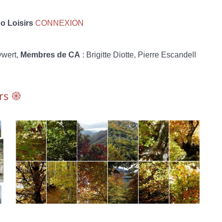
 Loisirs
CONNEXION
ywert,
Membres de CA
: Brigitte Diotte, Pierre Escandell
rs ֎