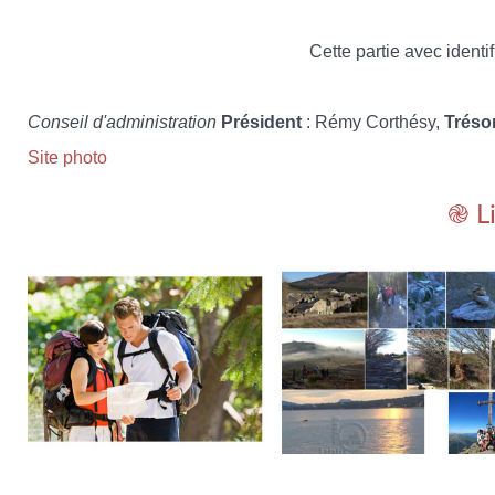
Cette partie avec identif
Conseil d'administration
Président
: Rémy Corthésy,
Tréso
Site photo
֎ L