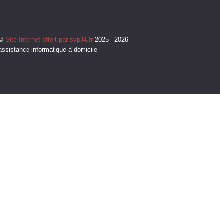
©
Site Internet offert par svp34.fr
2025 - 2026
assistance informatique à domicile