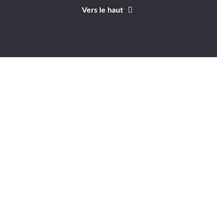
Vers le haut
Identifiant
Mot de passe
A