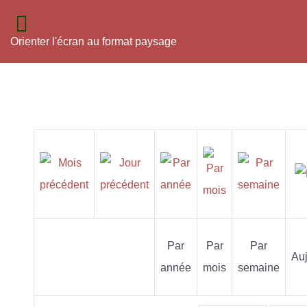
Orienter l'écran au format paysage
Par
Par
Par
Auj
année
mois
semaine