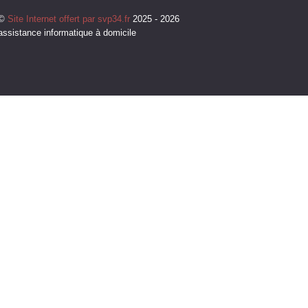
©
Site Internet offert par svp34.fr
2025 - 2026
assistance informatique à domicile