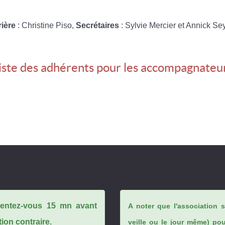
rière
: Christine Piso,
Secrétaires
: Sylvie Mercier et Annick Se
iste des adhérents pour les accompagnateu
ésentez-vous 15 mn avant
A noter que l'association 
tion contraire.
veille ou le jour même) po