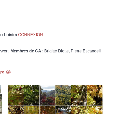
 Loisirs
CONNEXION
ywert,
Membres de CA
: Brigitte Diotte, Pierre Escandell
rs ֎