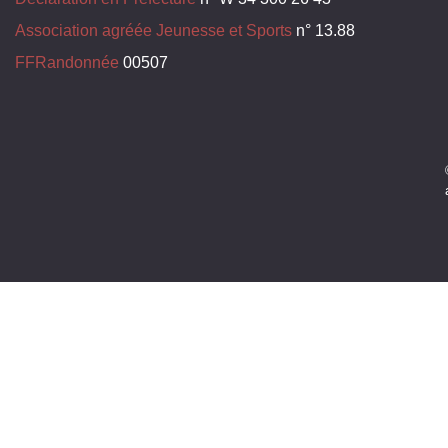
Association agréée Jeunesse et Sports
n° 13.88
FFRandonnée
00507