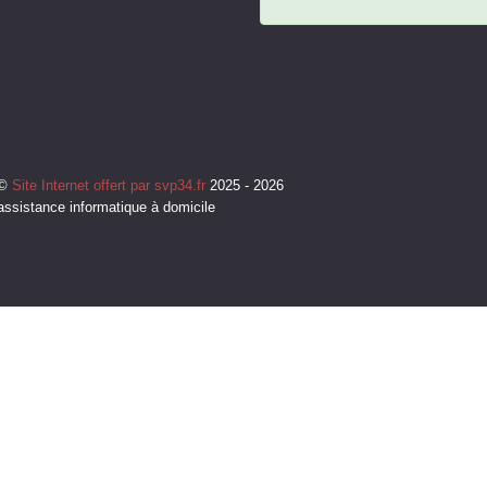
©
Site Internet offert par svp34.fr
2025 - 2026
assistance informatique à domicile