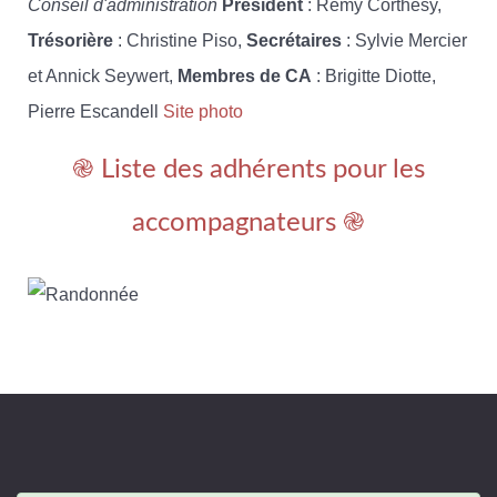
Conseil d'administration
Président
: Rémy Corthésy,
Trésorière
: Christine Piso,
Secrétaires
: Sylvie Mercier
et Annick Seywert,
Membres de CA
: Brigitte Diotte,
Pierre Escandell
Site photo
֎ Liste des adhérents pour les
accompagnateurs ֎