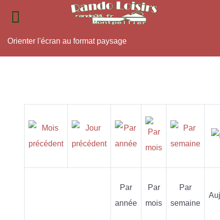
Orienter l'écran au format paysage
Par
Par
Par
Auj
année
mois
semaine