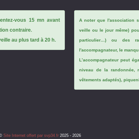
ésentez-vous 15 mn avant
A noter que l'association 
tion contraire.
veille ou le jour même) po
ille au plus tard à 20 h.
particulier…) ou des rai
l'accompagnateur, le manque
L’accompagnateur peut éga
niveau de la randonnée, 
vêtements adaptés), piqueniq
©
Site Internet offert par svp34.fr
2025 - 2026