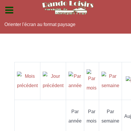
Orienter l'écran au format paysage
Par
Par
Par
Auj
année
mois
semaine