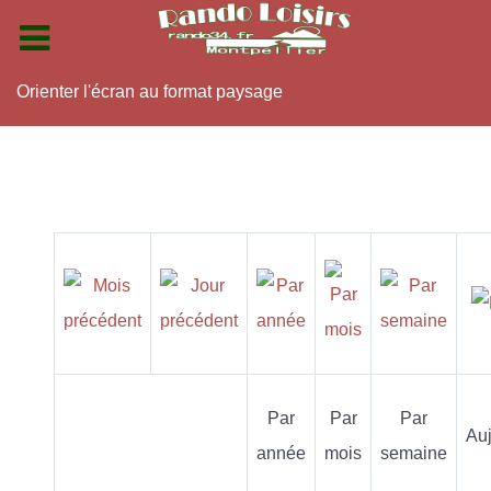
Orienter l'écran au format paysage
Par
Par
Par
Auj
année
mois
semaine