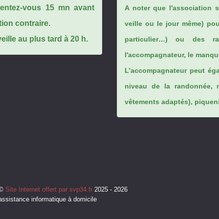
ésentez-vous 15 mn avant
A noter que l'association 
tion contraire.
veille ou le jour même) po
ille au plus tard à 20 h.
particulier…) ou des rai
l'accompagnateur, le manque
L’accompagnateur peut éga
niveau de la randonnée, 
vêtements adaptés), piqueniq
©
Site Internet offert par svp34.fr
2025 - 2026
assistance informatique à domicile