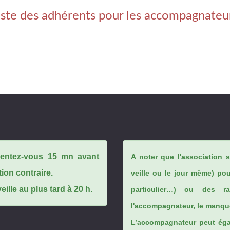
iste des adhérents pour les accompagnateu
ésentez-vous 15 mn avant
A noter que l'association 
tion contraire.
veille ou le jour même) po
ille au plus tard à 20 h.
particulier…) ou des rai
l'accompagnateur, le manque
L’accompagnateur peut éga