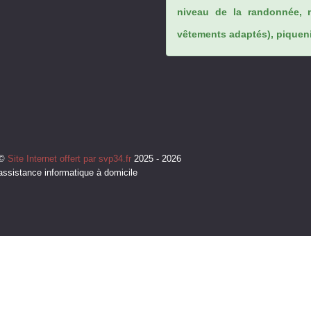
niveau de la randonnée, 
vêtements adaptés), piqueniq
©
Site Internet offert par svp34.fr
2025 - 2026
assistance informatique à domicile