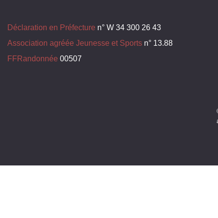
Déclaration en Préfecture
n° W 34 300 26 43
Association agréée Jeunesse et Sports
n° 13.88
FFRandonnée
00507