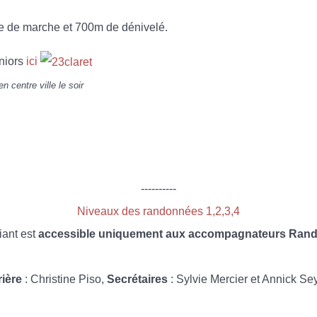
re de marche et 700m de dénivelé.
niors
ici
 centre ville le soir
----------
Niveaux des randonnées 1,2,3,4
iant est
accessible uniquement aux accompagnateurs Rando
rière
: Christine Piso,
Secrétaires
: Sylvie Mercier et Annick Se