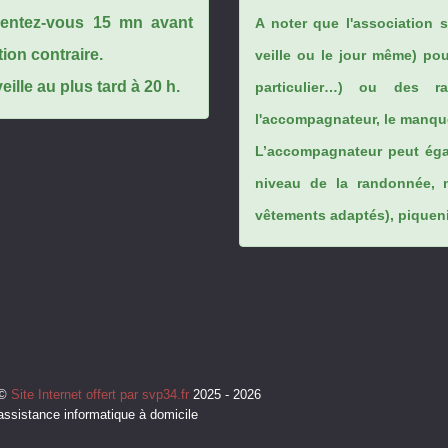
ésentez-vous 15 mn avant
A noter que l'association 
tion contraire.
veille ou le jour même) po
ille au plus tard à 20 h.
particulier…) ou des rai
l'accompagnateur, le manque
L’accompagnateur peut éga
niveau de la randonnée, 
vêtements adaptés), piqueniq
©
Site Internet offert par svp34.fr
2025 - 2026
assistance informatique à domicile