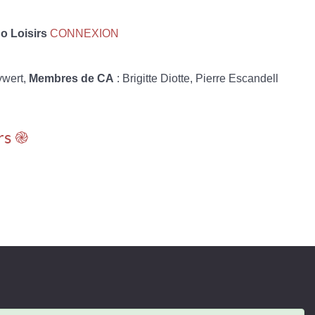
 Loisirs
CONNEXION
ywert,
Membres de CA
: Brigitte Diotte, Pierre Escandell
rs ֎