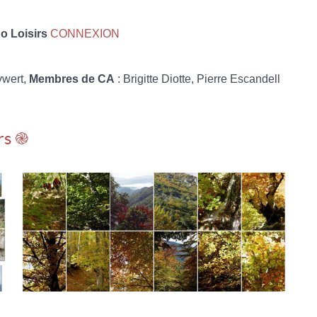
 Loisirs
CONNEXION
ywert,
Membres de CA
: Brigitte Diotte, Pierre Escandell
rs ֎