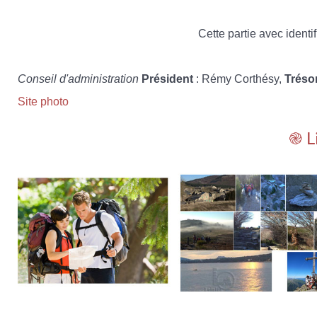
Cette partie avec identif
Conseil d'administration
Président
: Rémy Corthésy,
Tréso
Site photo
֎ L