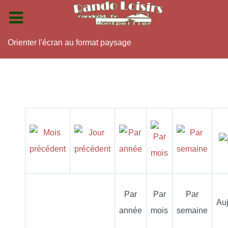
Orienter l'écran au format paysage
Par
Par
Par
Auj
année
mois
semaine