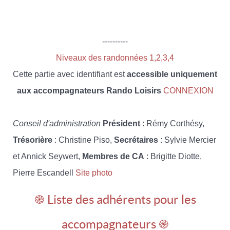
----------
Niveaux des randonnées 1,2,3,4
Cette partie avec identifiant est
accessible uniquement
aux accompagnateurs Rando Loisirs
CONNEXION
Conseil d'administration
Président
: Rémy Corthésy,
Trésorière
: Christine Piso,
Secrétaires
: Sylvie Mercier
et Annick Seywert,
Membres de CA
: Brigitte Diotte,
Pierre Escandell
Site photo
֎ Liste des adhérents pour les
accompagnateurs ֎