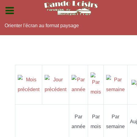
Orienter l'écran au format paysage
Par
Par
Par
Auj
année
mois
semaine