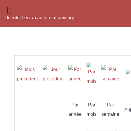
Orienter l'écran au format paysage
Par
Par
Par
Auj
année
mois
semaine