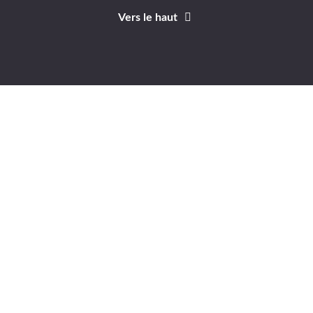
Vers le haut
Identifiant
Mot de passe
A