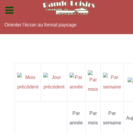
Orienter l'écran au format paysage
Par
Par
Par
Auj
année
mois
semaine