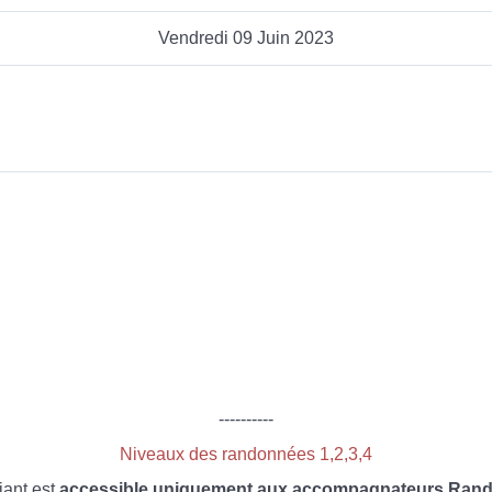
Vendredi 09 Juin 2023
----------
Niveaux des randonnées 1,2,3,4
iant est
accessible uniquement aux accompagnateurs Rando