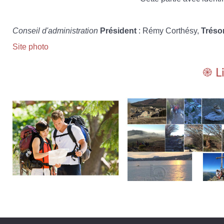
Conseil d'administration
Président
: Rémy Corthésy,
Tréso
Site photo
֎ L