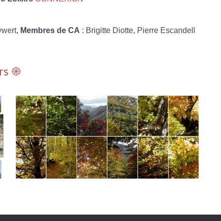
ywert,
Membres de CA
: Brigitte Diotte, Pierre Escandell
rs ֎