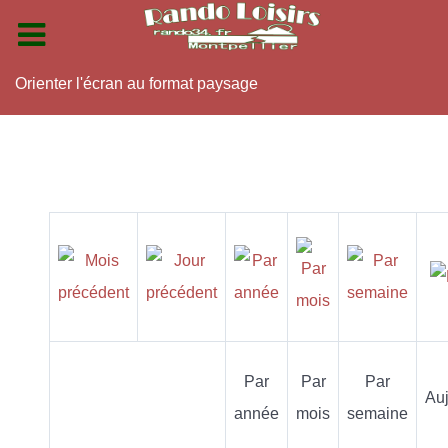
Orienter l'écran au format paysage
Par
Par
Par
Auj
année
mois
semaine