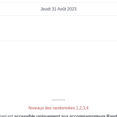
Jeudi 31 Août 2023
----------
Niveaux des randonnées 1,2,3,4
iant est
accessible uniquement aux accompagnateurs Rando