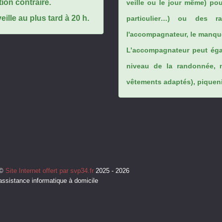
tion contraire.
veille ou le jour même) po
ille au plus tard à 20 h.
particulier…) ou des rai
l'accompagnateur, le manque
L’accompagnateur peut éga
niveau de la randonnée, 
vêtements adaptés), piqueniq
©
Site Internet offert par svp34.fr
2025 - 2026
assistance informatique à domicile