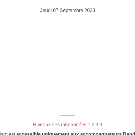
Jeudi 07 Septembre 2023
----------
Niveaux des randonnées 1,2,3,4
iant est
accessible uniquement aux accompagnateurs Rando