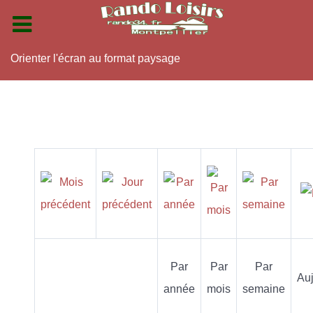
Orienter l'écran au format paysage
Par
Par
Par
Auj
année
mois
semaine