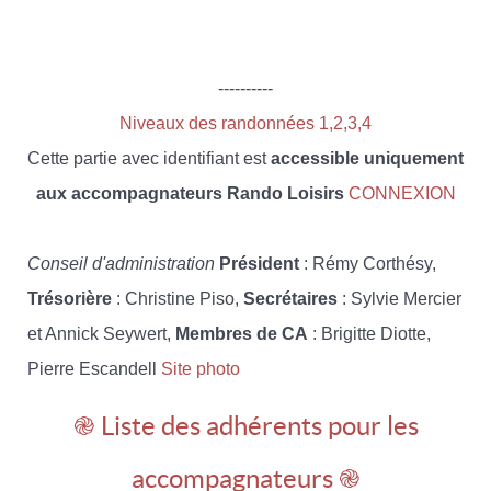
----------
Niveaux des randonnées 1,2,3,4
Cette partie avec identifiant est
accessible uniquement
aux accompagnateurs Rando Loisirs
CONNEXION
Conseil d'administration
Président
: Rémy Corthésy,
Trésorière
: Christine Piso,
Secrétaires
: Sylvie Mercier
et Annick Seywert,
Membres de CA
: Brigitte Diotte,
Pierre Escandell
Site photo
֎ Liste des adhérents pour les
accompagnateurs ֎