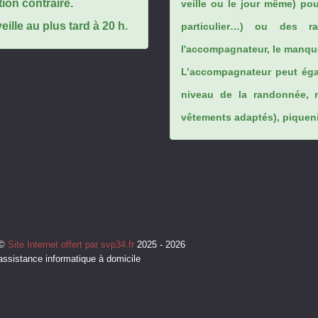
tion contraire.
veille ou le jour même) po
ille au plus tard à 20 h.
particulier…) ou des rai
l'accompagnateur, le manque
L’accompagnateur peut éga
niveau de la randonnée, 
vêtements adaptés), piqueniq
©
Site Internet offert par svp34.fr
2025 - 2026
assistance informatique à domicile