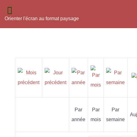
Orienter l'écran au format paysage
Par
Par
Par
Auj
année
mois
semaine