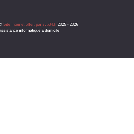
©
Site Internet offert par svp34.fr
2025 - 2026
assistance informatique à domicile