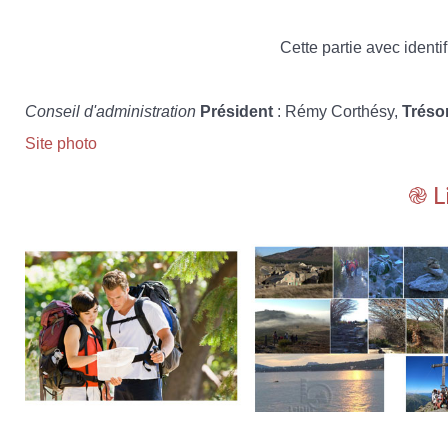
Cette partie avec identif
Conseil d'administration
Président
: Rémy Corthésy,
Tréso
Site photo
֎ L