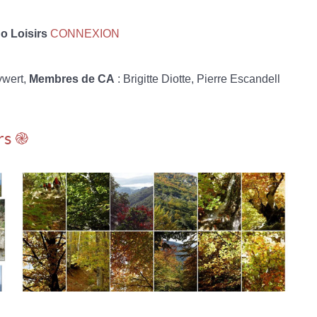
 Loisirs
CONNEXION
ywert,
Membres de CA
: Brigitte Diotte, Pierre Escandell
rs ֎