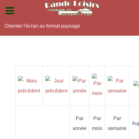
Orienter l'écran au format paysage
Par
Par
Par
Auj
année
mois
semaine