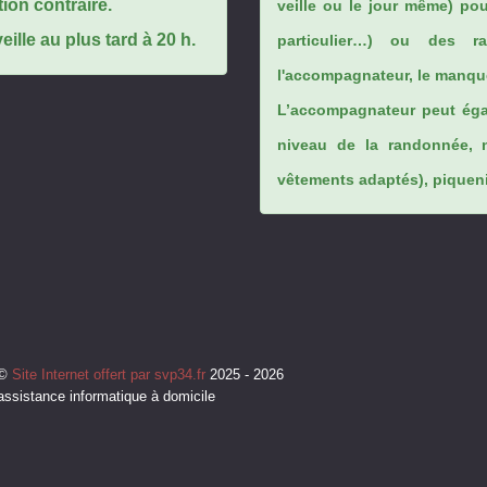
tion contraire.
veille ou le jour même) po
ille au plus tard à 20 h.
particulier…) ou des rai
l'accompagnateur, le manque
L’accompagnateur peut éga
niveau de la randonnée, 
vêtements adaptés), piqueniq
©
Site Internet offert par svp34.fr
2025 - 2026
assistance informatique à domicile