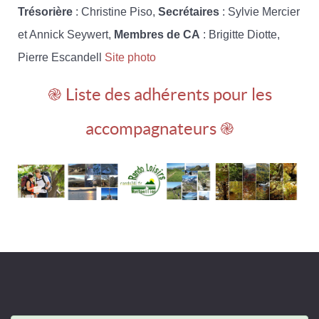
Trésorière
: Christine Piso,
Secrétaires
: Sylvie Mercier
et Annick Seywert,
Membres de CA
: Brigitte Diotte,
Pierre Escandell
Site photo
֎ Liste des adhérents pour les
accompagnateurs ֎