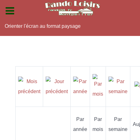
Orienter l'écran au format paysage
Par
Par
Par
Auj
année
mois
semaine