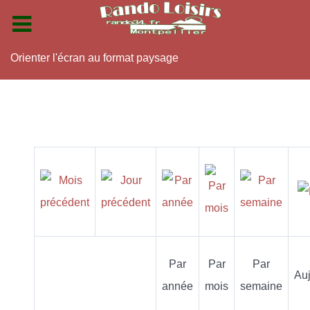
Orienter l'écran au format paysage
Par
Par
Par
Auj
année
mois
semaine