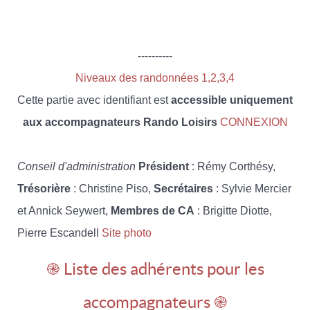
----------
Niveaux des randonnées 1,2,3,4
Cette partie avec identifiant est
accessible uniquement
aux accompagnateurs Rando Loisirs
CONNEXION
Conseil d'administration
Président
: Rémy Corthésy,
Trésorière
: Christine Piso,
Secrétaires
: Sylvie Mercier
et Annick Seywert,
Membres de CA
: Brigitte Diotte,
Pierre Escandell
Site photo
֎ Liste des adhérents pour les
accompagnateurs ֎