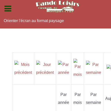
Orienter l'écran au format paysage
Par
Par
Par
Auj
année
mois
semaine