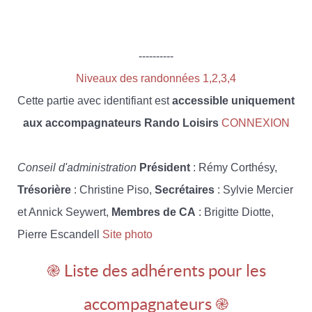
----------
Niveaux des randonnées 1,2,3,4
Cette partie avec identifiant est
accessible uniquement
aux accompagnateurs Rando Loisirs
CONNEXION
Conseil d'administration
Président
: Rémy Corthésy,
Trésorière
: Christine Piso,
Secrétaires
: Sylvie Mercier
et Annick Seywert,
Membres de CA
: Brigitte Diotte,
Pierre Escandell
Site photo
֎ Liste des adhérents pour les
accompagnateurs ֎