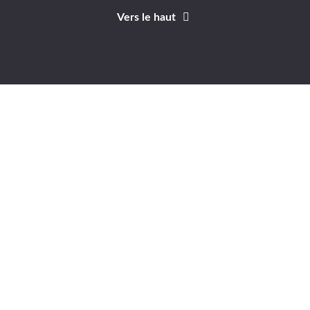
Vers le haut
Identifiant
Mot de passe
A