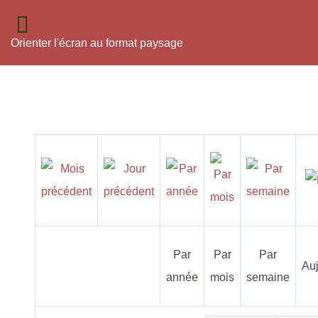
Orienter l'écran au format paysage
Par
Par
Par
Auj
année
mois
semaine