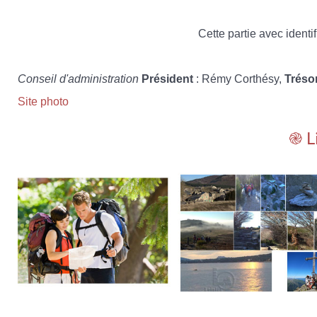
Cette partie avec identif
Conseil d'administration
Président
: Rémy Corthésy,
Tréso
Site photo
֎ L