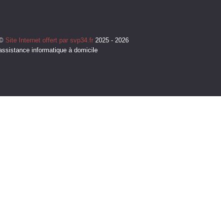
©
Site Internet offert par svp34.fr
2025 - 2026
assistance informatique à domicile