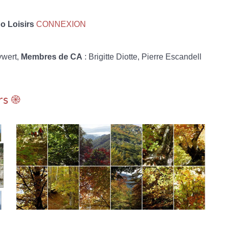
 Loisirs
CONNEXION
ywert,
Membres de CA
: Brigitte Diotte, Pierre Escandell
rs ֎